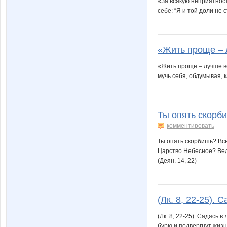
«За всякую неприятност
себе: “Я и той доли не
«Жить проще – л
«Жить проще – лучше вс
мучь себя, обдумывая, к
Ты опять скорби
комментировать
Ты опять скорбишь? Всё
Царство Небесное? Ведь
(Деян. 14, 22)
(Лк. 8, 22-25). С
(Лк. 8, 22-25). Садясь 
бурю и подвергнут жизн