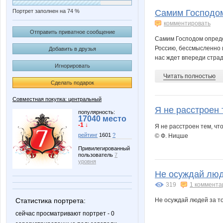
Портрет заполнен на 74 %
Самим Господом
комментировать
Отправить приватное сообщение
Самим Господом опреде
Россию, бессмысленно и
Добавить в друзья
нас ждет впереди страд
Игнорировать
Читать полностью
Сделать подарок
Совместная покупка: центральный
Я не расстроен т
популярность:
17040 место
-1 ↓
Я не расстроен тем, что
рейтинг
1601
?
© Ф. Ницше
Привилегированный
пользователь
7
уровня
Не осуждай люде
319
1 коммента
Статистика портрета:
Не осуждай людей за то,
сейчас просматривают портрет - 0